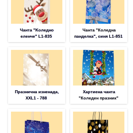
Чанта "Koледно
Чанта "Коледна
еленче" L1-835
панделка", синя L1-851
Празнична изненада,
Хартиена чанта
XXL1 - 788
"Коледен празник"