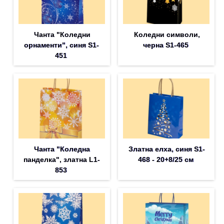
Чанта "Коледни
Коледни символи,
орнаменти", синя S1-
черна S1-465
451
Чанта "Коледна
Златна елха, синя S1-
панделка", златна L1-
468 - 20+8/25 см
853