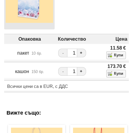
Опаковка
Количество
Цена
11.58
€
пакет
-
+
10 бр.
173.70
€
кашон
-
+
150 бр.
Всички цени са в EUR, с ДДС
Вижте също: