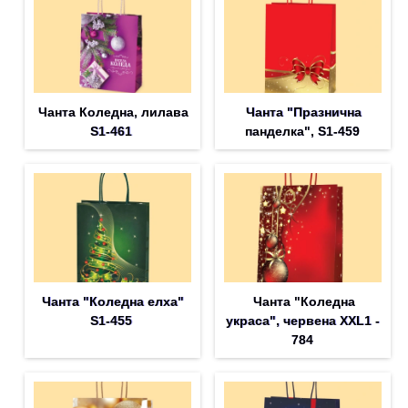
Чанта Коледна, лилава
Чанта "Празнична
S1-461
панделка", S1-459
Чанта "Коледна елха"
Чанта "Коледна
S1-455
украса", червена XXL1 -
784