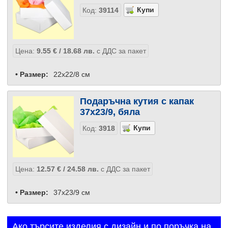
Код:
39114
Цена:
9.55
€
/ 18.68
лв.
с ДДС за пакет
• Размер:
22x22/8 см
Подаръчна кутия с капак
37x23/9, бяла
Код:
3918
Цена:
12.57
€
/ 24.58
лв.
с ДДС за пакет
• Размер:
37x23/9 см
Ако търсите изделия с дизайн и по поръчка на