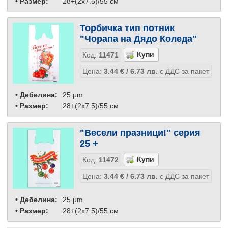
• Размер:
28+(2x7.5)/55 см
Торбичка тип потник
"Чорапа на Дядо Коледа"
Код:
11471
Цена:
3.44
€
/ 6.73
лв.
с ДДС за пакет
• Дебелина:
25 μm
• Размер:
28+(2x7.5)/55 см
"Весели празници!" серия
25 +
Код:
11472
Цена:
3.44
€
/ 6.73
лв.
с ДДС за пакет
• Дебелина:
25 μm
• Размер:
28+(2x7.5)/55 см