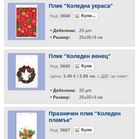
Плик "Коледна украса"
Код:
3668
• Дебелина:
20 μm
• Размер:
25x35+3 см
Плик "Коледен венец"
Код:
3660
Цена:
1.46
€
/ 2.86
лв.
с ДДС за пакет
• Дебелина:
20 μm
• Размер:
25x35+3 см
Празничен плик "Коледен
пламък"
Код:
3667