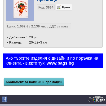
Код:
3664
Цена:
1.092
€
/ 2.136
лв.
с ДДС за пакет
• Дебелина:
20 μm
• Размер:
20x32+3 см
Ако търсите изделия с дизайн и по поръчка на
клиента - вижте тук:
www.bags.bg
задвижвано
от
bgERP