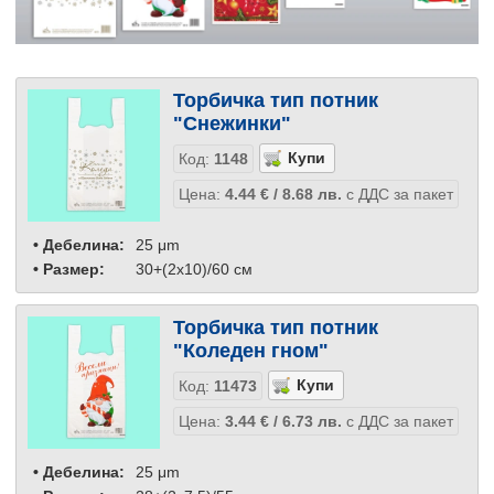
Торбичка тип потник
"Снежинки"
Код:
1148
Цена:
4.44
€
/ 8.68
лв.
с ДДС за пакет
• Дебелина:
25 μm
• Размер:
30+(2x10)/60 см
Торбичка тип потник
"Коледен гном"
Код:
11473
Цена:
3.44
€
/ 6.73
лв.
с ДДС за пакет
• Дебелина:
25 μm