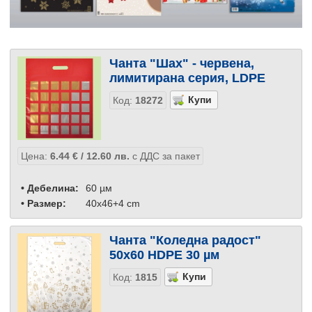
Чанта "Шах" - червена,
лимитирана серия, LDPE
Код:
18272
Цена:
6.44
€
/ 12.60
лв.
с ДДС за пакет
• Дебелина:
60 µм
• Размер:
40х46+4 cm
Чанта "Коледна радост"
50х60 HDPE 30 µм
Код:
1815