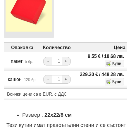
Опаковка
Количество
Цена
9.55
€
/ 18.68
лв.
пакет
-
+
5 бр.
229.20
€
/ 448.28
лв.
кашон
-
+
120 бр.
Всички цени са в EUR, с ДДС
Размер :
22x22/8 см
Тези кутии имат правоъгълни стени и се състоят