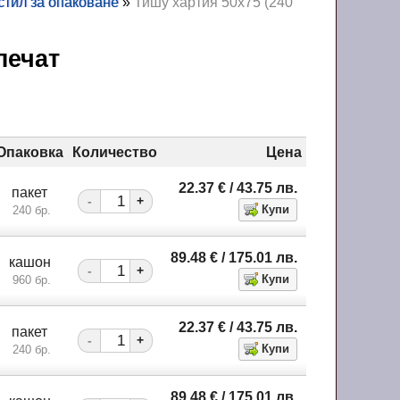
стил за опаковане
»
Тишу хартия 50х75 (240
 печат
Опаковка
Количество
Цена
22.37
€
/ 43.75
лв.
пакет
-
+
240 бр.
89.48
€
/ 175.01
лв.
кашон
-
+
960 бр.
22.37
€
/ 43.75
лв.
пакет
-
+
240 бр.
89.48
€
/ 175.01
лв.