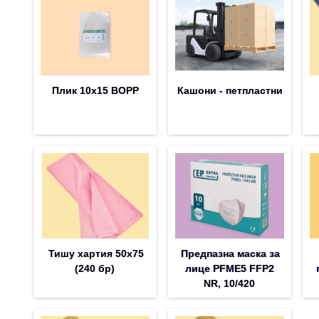
Плик 10х15 BOPP
Кашони - петпластни
Тишу хартия 50х75
Предпазна маска за
(240 бр)
лице PFME5 FFP2
NR, 10/420