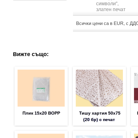
символи“,
златен печат
Всички цени са в EUR, с ДД
Вижте също:
Плик 15х20 BOPP
Тишу хартия 50х75
(20 бр) с печат