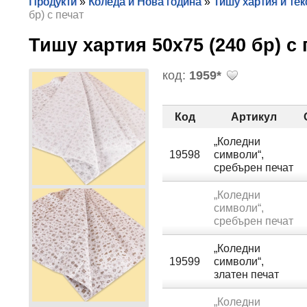
Продукти
»
Коледа и Нова година
»
Тишу хартия и тек
бр) с печат
Тишу хартия 50х75 (240 бр) с
код:
1959*
Код
Артикул
„Коледни
19598
символи“,
сребърен печат
„Коледни
символи“,
сребърен печат
„Коледни
19599
символи“,
златен печат
„Коледни