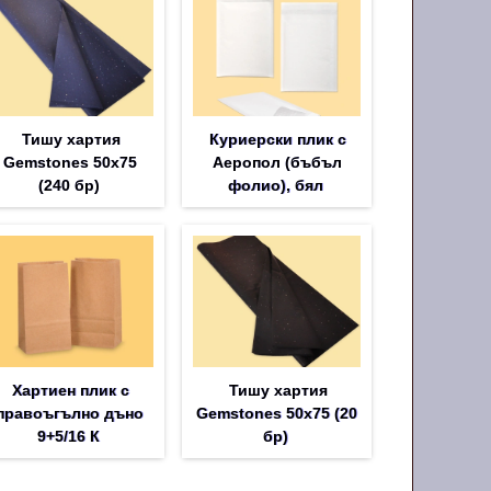
Тишу хартия
Куриерски плик с
Gemstones 50х75
Аеропол (бъбъл
(240 бр)
фолио), бял
Хартиен плик с
Тишу хартия
правоъгълно дъно
Gemstones 50х75 (20
9+5/16 К
бр)