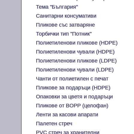
Тема "България"
Санитарни консумативи
Пликове със затваряне
Торбички тип "Потник"
Полиетиленови пликове (HDPE)
Полиетиленови чували (HDPE)
Полиетиленови пликове (LDPE)
Полиетиленови чували (LDPE)
Чанти от полиетилен с печат
Пликове за подаръци (HDPE)
Опаковки за цветя и подаръци
Пликове от BOPP (целофан)
Ленти за касови апарати
Палетен стреч
PVC стреч за хранителни