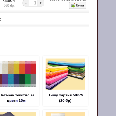
кашон
-
+
960 бр.
С
Нетъкан текстил за
Тишу хартия 50х75
цветя 10м
(20 бр)