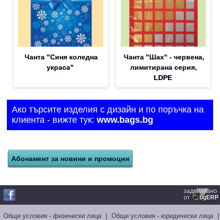
Чанта "Синя коледна
Чанта "Шах" - червена,
украса"
лимитирана серия,
LDPE
Ако търсите изделия с дизайн и по поръчка на
клиента - вижте тук:
www.bags.bg
задвижвано
от
bgERP
Общи условия - физически лица
|
Общи условия - юридически лица
|