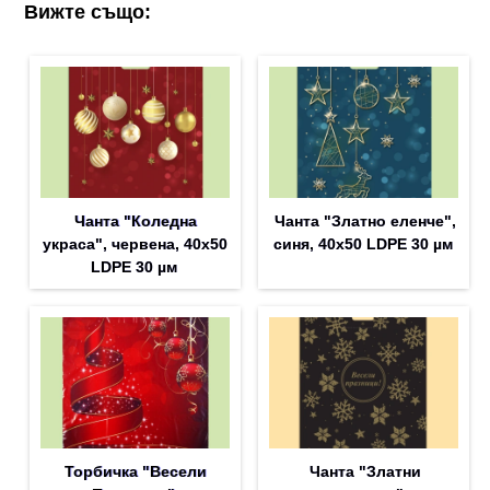
Вижте също:
Чанта "Коледна
Чанта "Златно еленче",
украса", червена, 40х50
синя, 40х50 LDPE 30 µм
LDPE 30 µм
Торбичка "Весели
Чанта "Златни