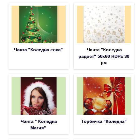
Чанта "Коледна елха"
Чанта "Коледна
радост" 50х60 HDPE 30
µм
Чанта " Коледна
Торбичка "Коледна"
Магия"