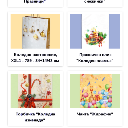
Празници"
снежинки"
Коледно настроение,
Празничен плик
XXL1 - 789 - 34+14/43 см
"Коледен пламък"
Торбичка "Коледна
Чанта "Жирафче"
изненада"