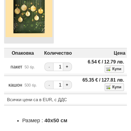
Опаковка
Количество
Цена
6.54
€
/ 12.79
лв.
пакет
-
+
50 бр.
65.35
€
/ 127.81
лв.
кашон
-
+
500 бр.
Всички цени са в EUR, с ДДС
Размер :
40x50 см