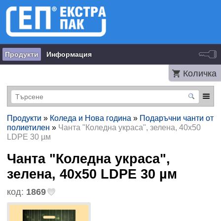
Продукти
Информация
Количка
Продукти
»
Коледа и Нова година
»
Подаръчни чанти от
полиетилен
»
Чанта "Коледна украса", зелена, 40х50
LDPE 30 µм
Чанта "Коледна украса",
зелена, 40х50 LDPE 30 µм
код:
1869