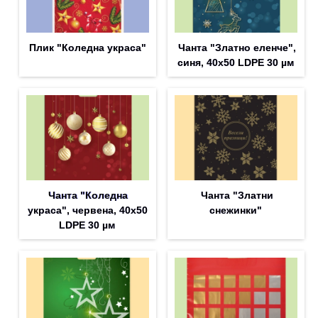
Плик "Коледна украса"
Чанта "Златно еленче",
синя, 40х50 LDPE 30 µм
Чанта "Коледна
Чанта "Златни
украса", червена, 40х50
снежинки"
LDPE 30 µм