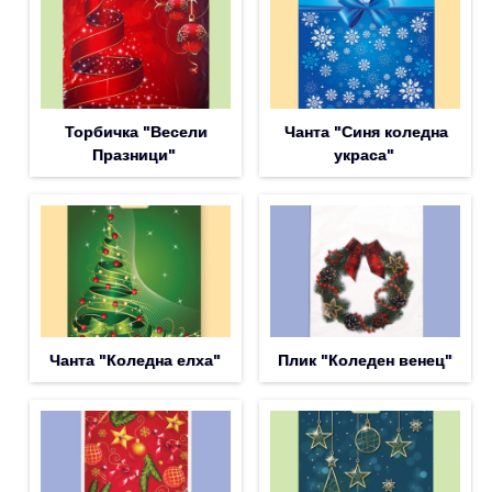
Торбичка "Весели
Чанта "Синя коледна
Празници"
украса"
Чанта "Коледна елха"
Плик "Коледен венец"