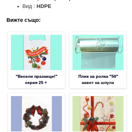
Вид :
HDPE
Вижте също:
"Весели празници!"
Плик на ролка "50"
серия 25 +
навит на шпула