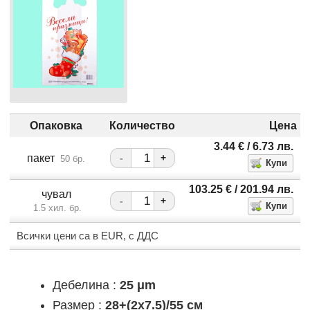
Опаковка
Количество
Цена
3.44
€
/ 6.73
лв.
пакет
-
+
50 бр.
103.25
€
/ 201.94
лв.
чувал
-
+
1.5 хил. бр.
Всички цени са в EUR, с ДДС
Дебелина :
25 μm
Размер :
28+(2x7.5)/55 см