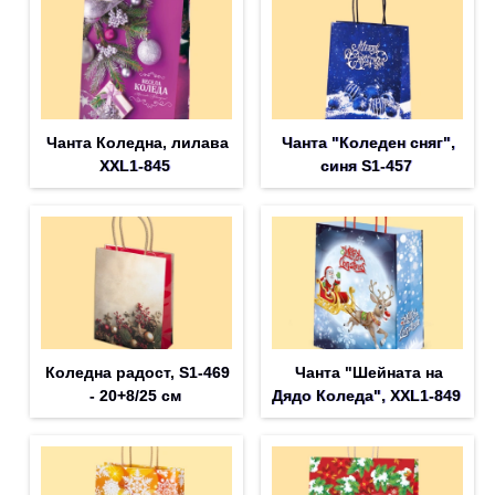
Чанта Коледна, лилава
Чанта "Коледен сняг",
XXL1-845
синя S1-457
Коледна радост, S1-469
Чанта "Шейната на
- 20+8/25 см
Дядо Коледа", XXL1-849