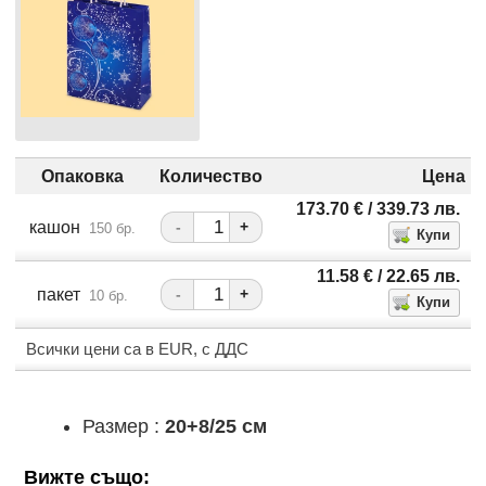
Опаковка
Количество
Цена
173.70
€
/ 339.73
лв.
кашон
-
+
150 бр.
11.58
€
/ 22.65
лв.
пакет
-
+
10 бр.
Всички цени са в EUR, с ДДС
Размер :
20+8/25 см
Вижте също: