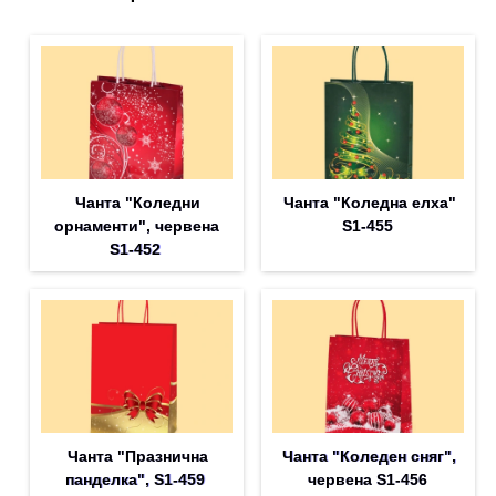
Чанта "Коледни
Чанта "Коледна елха"
орнаменти", червена
S1-455
S1-452
Чанта "Празнична
Чанта "Коледен сняг",
панделка", S1-459
червена S1-456