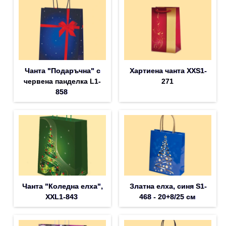
Чанта "Подаръчна" с
Хартиена чанта XXS1-
червена панделка L1-
271
858
Чанта "Коледна елха",
Златна елха, синя S1-
XXL1-843
468 - 20+8/25 см