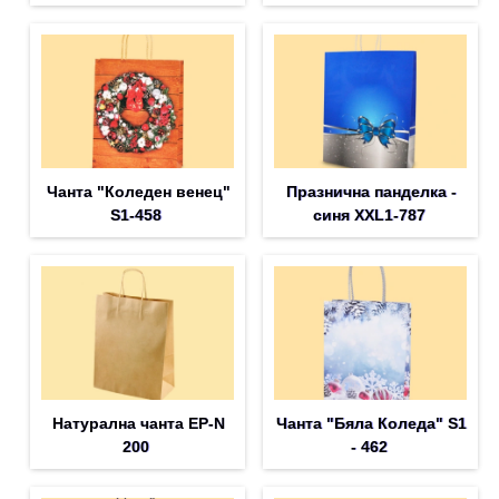
Чанта "Коледен венец"
Празнична панделка -
S1-458
синя XXL1-787
Натурална чанта EP-N
Чанта "Бяла Коледа" S1
200
- 462