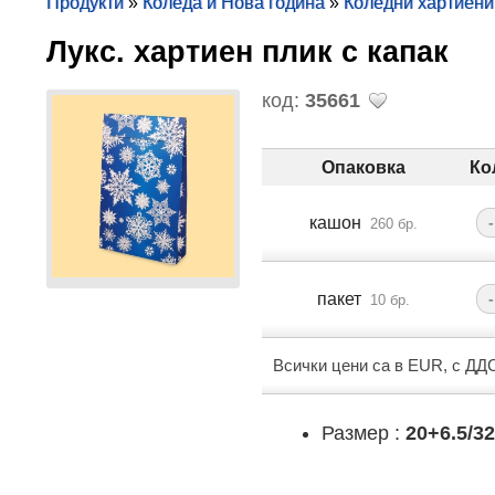
Продукти
»
Коледа и Нова година
»
Коледни хартиени
Лукс. хартиен плик с капак
код:
35661
Опаковка
Ко
кашон
-
260 бр.
пакет
-
10 бр.
Всички цени са в EUR, с ДД
Размер :
20+6.5/3