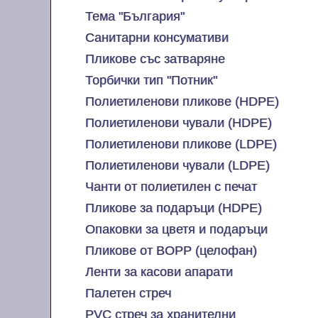
Тема "България"
Санитарни консумативи
Пликове със затваряне
Торбички тип "Потник"
Полиетиленови пликове (HDPE)
Полиетиленови чували (HDPE)
Полиетиленови пликове (LDPE)
Полиетиленови чували (LDPE)
Чанти от полиетилен с печат
Пликове за подаръци (HDPE)
Опаковки за цветя и подаръци
Пликове от BOPP (целофан)
Ленти за касови апарати
Палетен стреч
PVC стреч за хранителни