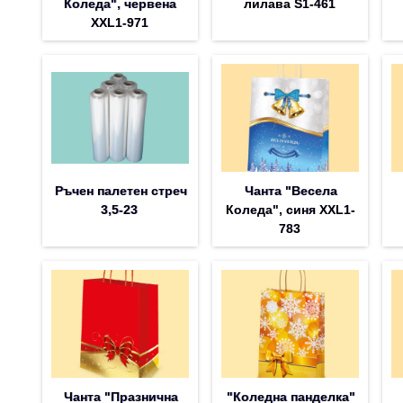
Коледа", червена
лилава S1-461
XXL1-971
Ръчен палетен стреч
Чанта "Весела
3,5-23
Коледа", синя XXL1-
783
Чанта "Празнична
"Коледна панделка"