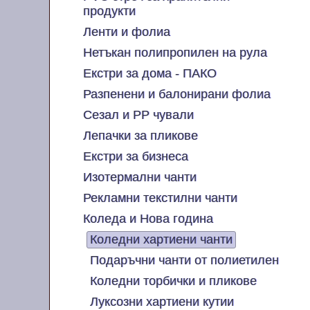
продукти
Ленти и фолиа
Нетъкан полипропилен на рула
Екстри за дома - ПАКО
Разпенени и балонирани фолиа
Сезал и PP чували
Лепачки за пликове
Екстри за бизнеса
Изотермални чанти
Рекламни текстилни чанти
Коледа и Нова година
Коледни хартиени чанти
Подаръчни чанти от полиетилен
Коледни торбички и пликове
Луксозни хартиени кутии