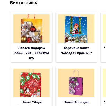
Вижте също:
Златен подарък
Хартиена чанта
Ч
XXL1 - 785 - 34+14/43
"Коледен празник"
см.
Чанта "Дядо
Чанта Коледна,
Ч