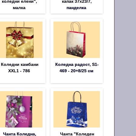
коледни елени",
капак 37x23/7,
малка
панделка
Коледни камбани
Коледна радост, S1-
XXL1 - 786
469 - 20+8/25 см
Чанта Коледна,
Чанта "Коледен