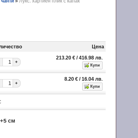
 чанти
»
Лукс. хартиен плик с капак
личество
Цена
213.20
€
/ 416.98
лв.
+
8.20
€
/ 16.04
лв.
+
С
2+5 см