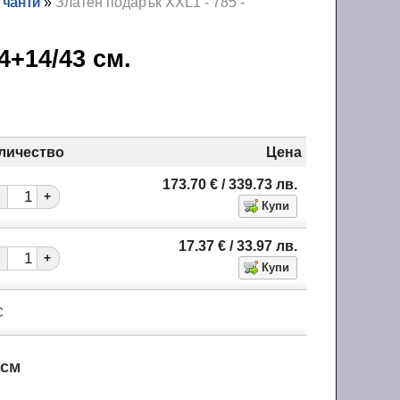
 чанти
»
Златен подарък XXL1 - 785 -
34+14/43 см.
личество
Цена
173.70
€
/ 339.73
лв.
+
17.37
€
/ 33.97
лв.
+
С
 см