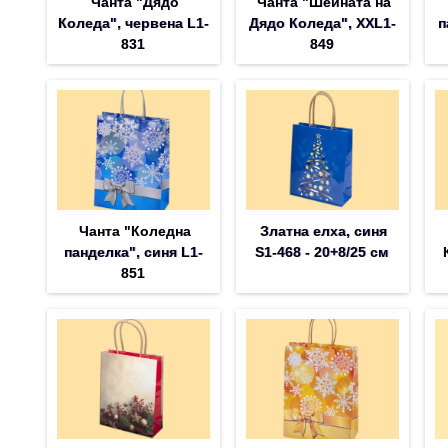
Чанта "Дядо
Чанта "Шейната на
Коледа", червена L1-
Дядо Коледа", XXL1-
п
831
849
Чанта "Коледна
Златна елха, синя
панделка", синя L1-
S1-468 - 20+8/25 см
851