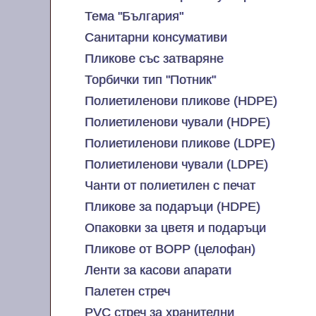
Тема "България"
Санитарни консумативи
Пликове със затваряне
Торбички тип "Потник"
Полиетиленови пликове (HDPE)
Полиетиленови чували (HDPE)
Полиетиленови пликове (LDPE)
Полиетиленови чували (LDPE)
Чанти от полиетилен с печат
Пликове за подаръци (HDPE)
Опаковки за цветя и подаръци
Пликове от BOPP (целофан)
Ленти за касови апарати
Палетен стреч
PVC стреч за хранителни