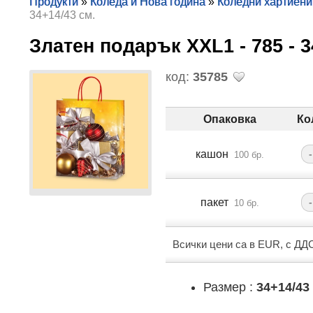
Продукти
»
Коледа и Нова година
»
Коледни хартиени
34+14/43 см.
Златен подарък XXL1 - 785 - 
код:
35785
Опаковка
Ко
кашон
-
100 бр.
пакет
-
10 бр.
Всички цени са в EUR, с ДД
Размер :
34+14/43