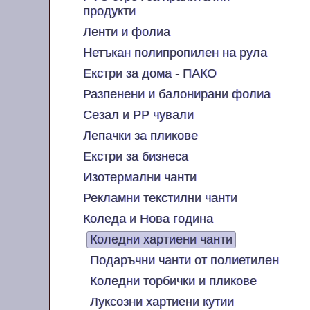
продукти
Ленти и фолиа
Нетъкан полипропилен на рула
Екстри за дома - ПАКО
Разпенени и балонирани фолиа
Сезал и PP чували
Лепачки за пликове
Екстри за бизнеса
Изотермални чанти
Рекламни текстилни чанти
Коледа и Нова година
Коледни хартиени чанти
Подаръчни чанти от полиетилен
Коледни торбички и пликове
Луксозни хартиени кутии