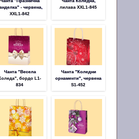
Чанта "Празнична
Чанта Коледна,
анделка" - червена,
лилава XXL1-845
XXL1-842
Чанта "Весела
Чанта "Коледни
Коледа", бордо L1-
орнаменти", червена
834
S1-452