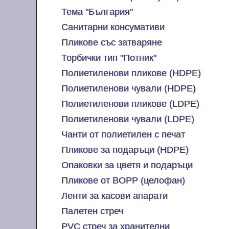
Тема "България"
Санитарни консумативи
Пликове със затваряне
Торбички тип "Потник"
Полиетиленови пликове (HDPE)
Полиетиленови чували (HDPE)
Полиетиленови пликове (LDPE)
Полиетиленови чували (LDPE)
Чанти от полиетилен с печат
Пликове за подаръци (HDPE)
Опаковки за цветя и подаръци
Пликове от BOPP (целофан)
Ленти за касови апарати
Палетен стреч
PVC стреч за хранителни