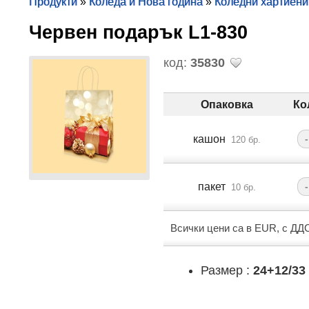
Продукти
»
Коледа и Нова година
»
Коледни хартиени
Червен подарък L1-830
код:
35830
Опаковка
Ко
кашон
-
120 бр.
пакет
-
10 бр.
Всички цени са в EUR, с ДД
Размер :
24+12/33