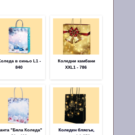
Коледа в синьо L1 -
Коледни камбани
840
XXL1 - 786
анта "Бяла Коледа"
Коледен блясък,