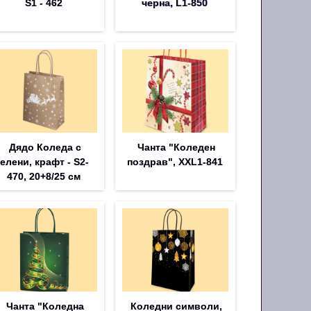
S1 - 462
черна, L1-850
Дядо Коледа с
Чанта "Коледен
елени, крафт - S2-
поздрав", XXL1-841
470, 20+8/25 см
Чанта "Коледна
Коледни символи,