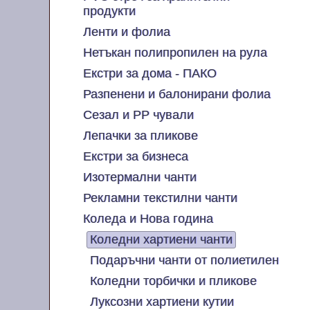
продукти
Ленти и фолиа
Нетъкан полипропилен на рула
Екстри за дома - ПАКО
Разпенени и балонирани фолиа
Сезал и PP чували
Лепачки за пликове
Екстри за бизнеса
Изотермални чанти
Рекламни текстилни чанти
Коледа и Нова година
Коледни хартиени чанти
Подаръчни чанти от полиетилен
Коледни торбички и пликове
Луксозни хартиени кутии