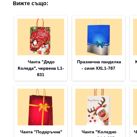
Вижте също:
Чанта "Дядо
Празнична панделка
Коледа", червена L1-
- синя XXL1-787
831
Чанта "Подаръчна"
Чанта "Koледно
Ч