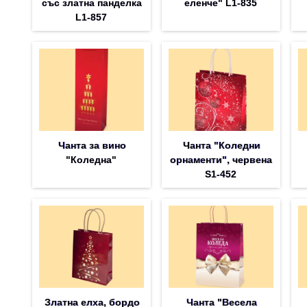
със златна панделка
еленче" L1-835
L1-857
Чанта за вино
Чанта "Коледни
"Коледна"
орнаменти", червена
S1-452
Златна елха, бордо
Чанта "Весела