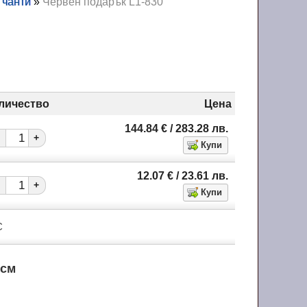
 чанти
»
Червен подарък L1-830
личество
Цена
144.84
€
/ 283.28
лв.
+
12.07
€
/ 23.61
лв.
+
С
 см