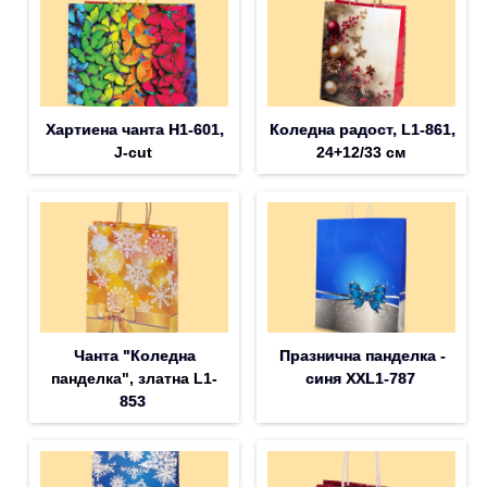
Хартиена чанта H1-601,
Коледна радост, L1-861,
J-cut
24+12/33 см
Чанта "Коледна
Празнична панделка -
панделка", златна L1-
синя XXL1-787
853