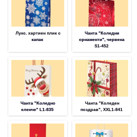
Лукс. хартиен плик с
Чанта "Коледни
капак
орнаменти", червена
S1-452
Чанта "Koледно
Чанта "Коледен
еленче" L1-835
поздрав", XXL1-841