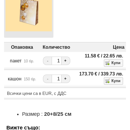
Опаковка
Количество
Цена
11.58
€
/ 22.65
лв.
пакет
-
+
10 бр.
173.70
€
/ 339.73
лв.
кашон
-
+
150 бр.
Всички цени са в EUR, с ДДС
Размер :
20+8/25 см
Вижте също: