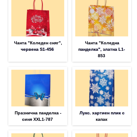
Чанта "Коледен сняг",
Чанта "Коледна
червена S1-456
панделка", златна L1-
853
Празнична панделка -
Лукс. хартиен плик с
синя XXL1-787
капак