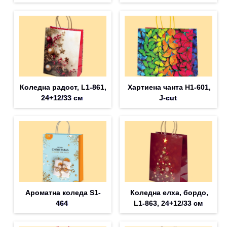
Коледна радост, L1-861,
Хартиена чанта H1-601,
24+12/33 см
J-cut
Ароматна коледа S1-
Коледна елха, бордо,
464
L1-863, 24+12/33 см