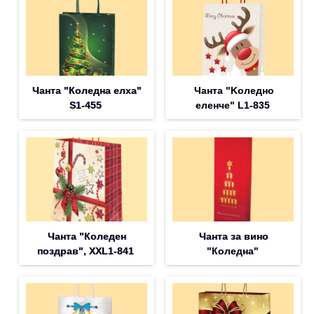
Чанта "Коледна елха"
Чанта "Koледно
S1-455
еленче" L1-835
Чанта "Коледен
Чанта за вино
поздрав", XXL1-841
"Коледна"