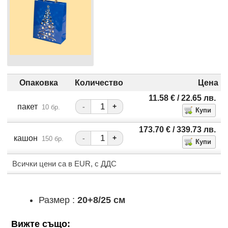
Опаковка
Количество
Цена
11.58
€
/ 22.65
лв.
пакет
-
+
10 бр.
173.70
€
/ 339.73
лв.
кашон
-
+
150 бр.
Всички цени са в EUR, с ДДС
Размер :
20+8/25 см
Вижте също: